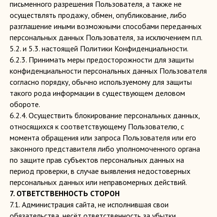
письменного разрешения Пользователя, а также не
тайны Петра I
"
осуществлять продажу, обмен, опубликование, либо
разглашение иными возможными способами переданных
© 2023 Сладкое наследие веков
персональных данных Пользователя, за исключением п.п.
5.2. и 5.3. настоящей Политики Конфиденциальности.
6.2.3. Принимать меры предосторожности для защиты
конфиденциальности персональных данных Пользователя
согласно порядку, обычно используемому для защиты
такого рода информации в существующем деловом
обороте.
6.2.4. Осуществить блокирование персональных данных,
относящихся к соответствующему Пользователю, с
момента обращения или запроса Пользователя или его
законного представителя либо уполномоченного органа
по защите прав субъектов персональных данных на
период проверки, в случае выявления недостоверных
персональных данных или неправомерных действий.
7. ОТВЕТСТВЕННОСТЬ СТОРОН
7.1. Администрация сайта, не исполнившая свои
обязательства, несёт ответственность за убытки,