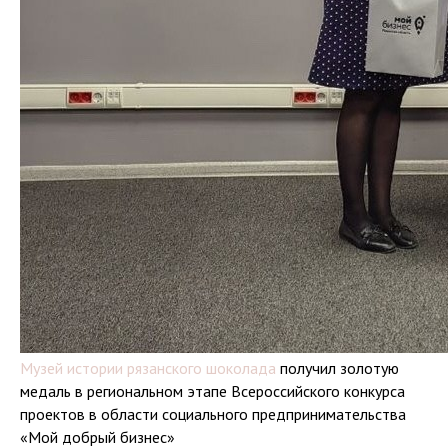
Музей истории
Рязанского Леденца
Музей истории
Рязанской Чоколавы
Музей истории
Музей истории рязанского шоколада
получил золотую
шоколада ШОКОРУА
медаль в региональном этапе Всероссийского конкурса
Музей "
Рязанские
проектов в области социального предпринимательства
тайны Петра I
"
«Мой добрый бизнес»