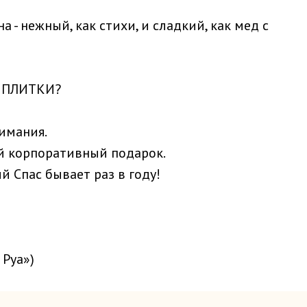
- нежный, как стихи, и сладкий, как мед с
 ПЛИТКИ?
имания.
й корпоративный подарок.
Музей истории
Музей истори
 Спас бывает раз в году!
Рязанской Чоколавы
шоколада ШОКО
> Главная страница
> Главная страница
> Шоколатерия
> Производство "Шокор
> Купить билеты
 Руа»)