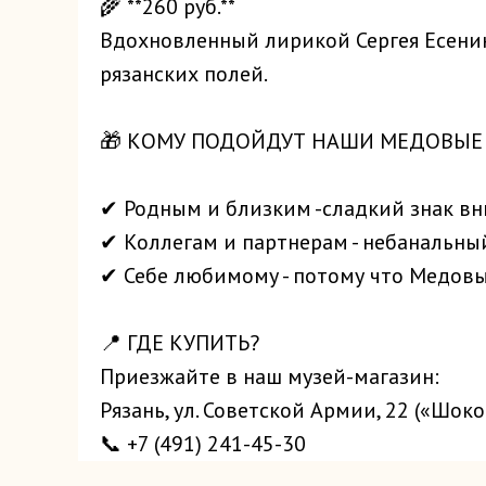
🌾 **260 руб.**
Вдохновленный лирикой Сергея Есенина 
рязанских полей.
🎁 КОМУ ПОДОЙДУТ НАШИ МЕДОВЫЕ
✔ Родным и близким -сладкий знак вн
✔ Коллегам и партнерам - небанальны
Музей истории
✔ Себе любимому - потому что Медовый
Рязанского Леденца
> Главная страница
📍 ГДЕ КУПИТЬ?
> Чайная
> Купить билеты
Приезжайте в наш музей-магазин:
> Мануфактура
Рязань, ул. Советской Армии, 22 («Шоко
© 2023 Сладкое наследие веков
"Сахароваръ"
📞 +7 (491) 241-45-30