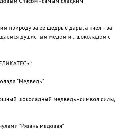
едовым Спасом - самым сладким
м природу за ее щедрые дары, а пчел – за
ощаемся душистым медом и... шоколадом с
ЕЛИКАТЕСЫ:
колада "Медведь"
кошный шоколадный медведь - символ силы,
улами "Рязань медовая"